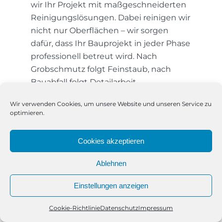
wir Ihr Projekt mit maßgeschneiderten
Reinigungslösungen. Dabei reinigen wir
nicht nur Oberflächen – wir sorgen
dafür, dass Ihr Bauprojekt in jeder Phase
professionell betreut wird. Nach
Grobschmutz folgt Feinstaub, nach
Bauabfall folgt Detailarbeit.
Insbesondere bei der Bauendreinigung
Wir verwenden Cookies, um unsere Website und unseren Service zu
geben wir Ihrem Objekt den letzten
optimieren.
Feinschliff, der Qualität sichtbar macht.
Cookies akzeptieren
Regionale Expertise – Ihre
Reinigungsprofis in Iserbrook
Ablehnen
Was unsere Dienstleistung besonders
Einstellungen anzeigen
macht, ist der enge Bezug zur Region
Iserbrook. Als lokal agierendes
Cookie-Richtlinie
Datenschutz
Impressum
Telefon
Kontakt
WhatsApp
Unternehmen kennen wir die