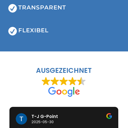
TRANSPARENT
FLEXIBEL
AUSGEZEICHNET
T-J G-Point
2025-05-30