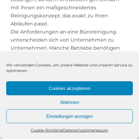
mit Ihnen ein maßgeschneidertes
Reinigungskonzept, das exakt zu Ihren
Abläufen passt.
Die Anforderungen an eine Büroreinigung
unterscheiden sich von Unternehmen zu
Unternehmen. Manche Betriebe benötigen
eine tägliche Grundreinigung, andere
wünschen sich flexible Einsatzzeiten, die sich
Wir verwenden Cookies, um unsere Website und unseren Service zu
optimieren.
an den Arbeitsalltag anpassen. Unser Team
bringt langjährige Erfahrung und
Anpassungsfähigkeit mit und setzt auf
Cookies akzeptieren
Qualität, statt auf vorgefertigte
Ablehnen
Standardangebote.
Einstellungen anzeigen
Warum unsere
Büroreinigung in Geesthacht
Cookie-Richtlinie
Datenschutz
Impressum
Telefon
Kontakt
WhatsApp
überzeugt