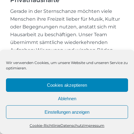
Privathaushalte
Gerade in der Sternschanze möchten viele
Menschen ihre Freizeit lieber für Musik, Kultur
oder Begegnungen nutzen, anstatt sich mit
Hausarbeit zu beschäftigen. Unser Team
übernimmt sämtliche wiederkehrenden
Aufgaben: Wir saugen und wischen Böden,
reinigen Fenster, kümmern uns um Küche
Wir verwenden Cookies, um unsere Website und unseren Service zu
und Bad und achten auch auf Details wie das
optimieren.
Abstauben von Oberflächen, das Reinigen von
Lichtschaltern oder das Säubern von
Cookies akzeptieren
Heizkörpern. Besonders für Senioren oder
Menschen mit eingeschränkter Beweglichkeit
Ablehnen
ist unser Service eine willkommene
Einstellungen anzeigen
Entlastung. Wir achten darauf, dass unsere
Arbeit Ihre Tagesabläufe nicht stört. Unsere
Cookie-Richtlinie
Datenschutz
Impressum
Telefon
Kontakt
WhatsApp
Mitarbeitenden sind pünktlich, freundlich und