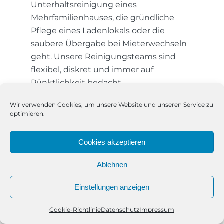
Unterhaltsreinigung eines
Mehrfamilienhauses, die gründliche
Pflege eines Ladenlokals oder die
saubere Übergabe bei Mieterwechseln
geht. Unsere Reinigungsteams sind
flexibel, diskret und immer auf
Pünktlichkeit bedacht.
Wir verwenden Cookies, um unsere Website und unseren Service zu
Kompetenz trifft auf Vertrauen
optimieren.
– Reinigungsfee007 GmbH vor
Ort
Cookies akzeptieren
Als inhabergeführtes Unternehmen ist
uns der persönliche Kontakt zu unseren
Ablehnen
Kundinnen und Kunden besonders
Einstellungen anzeigen
wichtig. Unsere Teams setzen sich aus
geschultem Reinigungspersonal
Cookie-Richtlinie
Datenschutz
Impressum
Telefon
Kontakt
WhatsApp
zusammen, das nicht nur effizient