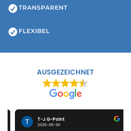
TRANSPARENT
FLEXIBEL
AUSGEZEICHNET
T-J G-Point
2025-05-30