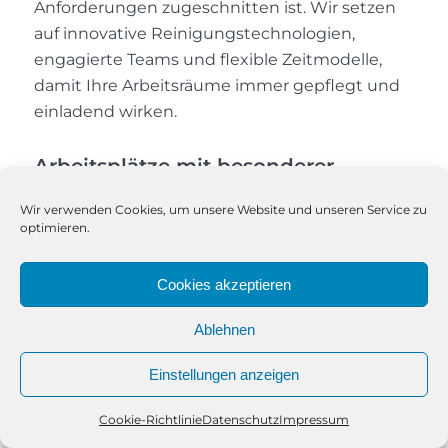
Anforderungen zugeschnitten ist. Wir setzen
auf innovative Reinigungstechnologien,
engagierte Teams und flexible Zeitmodelle,
damit Ihre Arbeitsräume immer gepflegt und
einladend wirken.
Arbeitsplätze mit besonderer
Umsicht gepflegt
Wir verwenden Cookies, um unsere Website und unseren Service zu
Jeder Arbeitsplatz wird von uns individuell und
optimieren.
gründlich behandelt. Schreibtische, Monitore,
Telefone und alle weiteren Geräte werden
Cookies akzeptieren
sorgfältig gesäubert. Besonders stark
frequentierte Flächen werden regelmäßig
Ablehnen
desinfiziert, um eine hygienische Umgebung
Einstellungen anzeigen
zu schaffen und die Gesundheit Ihres Teams zu
schützen.
Cookie-Richtlinie
Datenschutz
Impressum
Telefon
Kontakt
WhatsApp