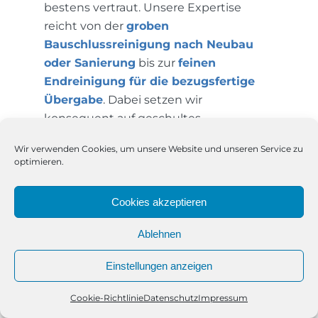
bestens vertraut. Unsere Expertise
reicht von der
groben
Bauschlussreinigung nach Neubau
oder Sanierung
bis zur
feinen
Endreinigung für die bezugsfertige
Übergabe
. Dabei setzen wir
konsequent auf geschultes
Fachpersonal, abgestimmte
Wir verwenden Cookies, um unsere Website und unseren Service zu
Reinigungsmittel und eine
optimieren.
strukturierte Arbeitsweise – ganz ohne
unnötige Zwischenschritte. Es geht uns
Cookies akzeptieren
nicht nur ums „Putzen“, sondern darum,
Räume professionell für die nächste
Ablehnen
Bauphase oder die endgültige Nutzung
vorzubereiten.
Einstellungen anzeigen
Cookie-Richtlinie
Datenschutz
Impressum
Telefon
Kontakt
WhatsApp
Klare Leistung, klare