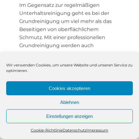
Im Gegensatz zur regelmäßigen
Unterhaltsreinigung geht es bei der
Grundreinigung um viel mehr als das
Beseitigen von oberflächlichem
Schmutz. Mit einer professionellen
Grundreinigung werden auch
hartnäckige Verschmutzungen,
Ablagerungen und tiefsitzender
Wir verwenden Cookies, um unsere Website und unseren Service zu
Schmutz entfernt – überall dort, wo
optimieren.
herkömmliche Reinigungsmaßnahmen
erfahrungsgemäß an ihre Grenzen
Cookies akzeptieren
stoßen. Besonders in Bahrenfeld, wo
sich moderne Bürogebäude, Altbauten,
Ablehnen
Werkstätten und Wohnanlagen
Einstellungen anzeigen
mischen, entsteht eine Vielfalt an
Anforderungen, auf die wir bei
Cookie-Richtlinie
Datenschutz
Impressum
Telefon
Kontakt
WhatsApp
Reinigungsfee007 individuell reagieren.