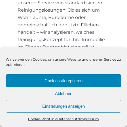
unseren Service von standardisierten
Reinigungslösungen. Ob es sich um
Wohnräume, Büroräume oder
gemeinschaftlich genutzte Flächen
handelt – wir analysieren, welches
Reinigungskonzept für Ihre Immobilie
im Glinder Stadtgebiet sinnvoll ist.
Damit garantieren wir, dass selbst
Wir verwenden Cookies, um unsere Website und unseren Service zu
schwer zugängliche Stellen, fest
optimieren.
haftender Schmutz und lange nicht
gepflegte Oberflächen gezielt und
Cookies akzeptieren
effektiv gereinigt werden.
Ablehnen
Was unsere Grundreinigung in
Glinde ausmacht
Einstellungen anzeigen
Unsere Grundreinigung umfasst weit
Cookie-Richtlinie
Datenschutz
Impressum
Telefon
Kontakt
WhatsApp
mehr als das Übliche. Neben der