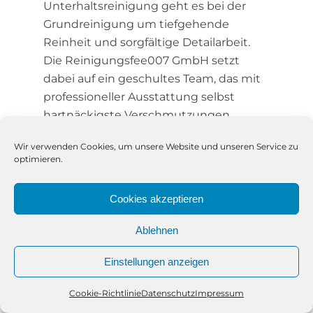
Unterhaltsreinigung geht es bei der
Grundreinigung um tiefgehende
Reinheit und sorgfältige Detailarbeit.
Die Reinigungsfee007 GmbH setzt
dabei auf ein geschultes Team, das mit
professioneller Ausstattung selbst
hartnäckigste Verschmutzungen
nachhaltig entfernt. In Groß Flottbek
Wir verwenden Cookies, um unsere Website und unseren Service zu
führen wir die Grundreinigung unter
optimieren.
anderem in privaten Haushalten,
Arztpraxen, Kanzleien,
Cookies akzeptieren
Einzelhandelsflächen und
Büroeinheiten durch – stets mit einem
Ablehnen
Blick für Qualität und einer klaren
Ausrichtung auf Langlebigkeit. Wir
Einstellungen anzeigen
achten auf Materialien, Oberflächen und
Cookie-Richtlinie
Datenschutz
Impressum
Anforderungen des jeweiligen Objekts,
Telefon
Kontakt
WhatsApp