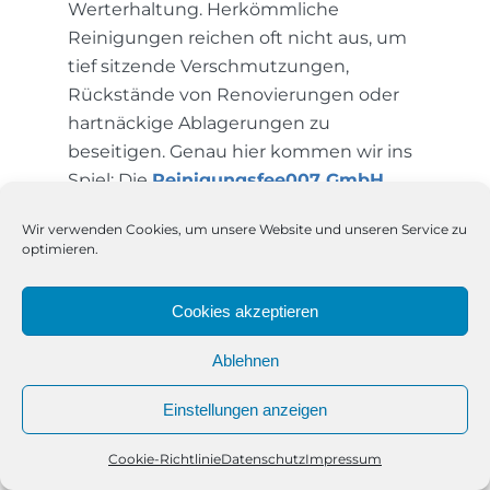
Werterhaltung. Herkömmliche
Reinigungen reichen oft nicht aus, um
tief sitzende Verschmutzungen,
Rückstände von Renovierungen oder
hartnäckige Ablagerungen zu
beseitigen. Genau hier kommen wir ins
Spiel: Die
Reinigungsfee007 GmbH
verfügt über langjährige Erfahrung im
Wir verwenden Cookies, um unsere Website und unseren Service zu
Bereich Grundreinigung und kennt die
optimieren.
spezifischen Anforderungen, die der
Standort HafenCity an eine gründliche
Cookies akzeptieren
Gebäudepflege stellt.
Ablehnen
Was unsere Grundreinigung in
der HafenCity besonders
Einstellungen anzeigen
macht
Cookie-Richtlinie
Datenschutz
Impressum
Telefon
Kontakt
WhatsApp
Unsere Grundreinigung geht deutlich