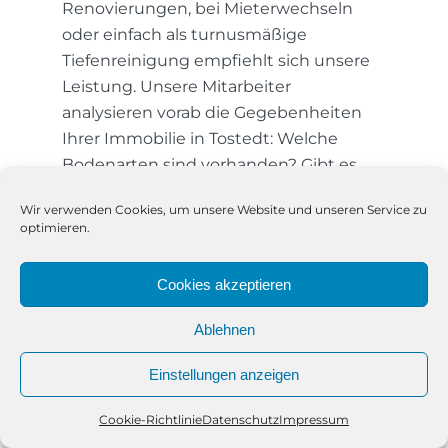
Renovierungen, bei Mieterwechseln
oder einfach als turnusmäßige
Tiefenreinigung empfiehlt sich unsere
Leistung. Unsere Mitarbeiter
analysieren vorab die Gegebenheiten
Ihrer Immobilie in Tostedt: Welche
Bodenarten sind vorhanden? Gibt es
spezielle Oberflächen wie Naturstein
Wir verwenden Cookies, um unsere Website und unseren Service zu
oder empfindliche Flächen in
optimieren.
Sanitärbereichen? Wir berücksichtigen
all das und sorgen für
Cookies akzeptieren
beschädigungsfreie, rückstandslose
Ergebnisse in jedem Raum.
Ablehnen
Verlässlichkeit und
Einstellungen anzeigen
handwerkliches Können der
Reinigungsfee007 GmbH
Cookie-Richtlinie
Datenschutz
Impressum
Telefon
Kontakt
WhatsApp